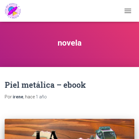
CAMB
MODO
DE
NAVEG
novela
Piel metálica – ebook
Por
irene
, hace
1 año