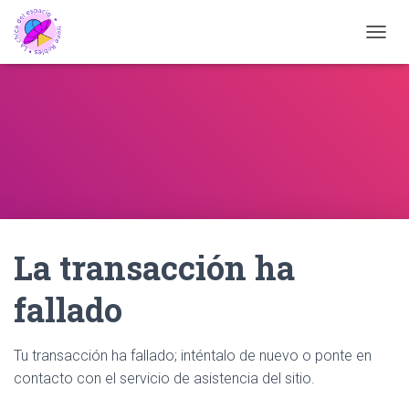
C
A
M
B
I
A
R
M
O
D
O
D
La transacción ha
E
N
A
fallado
V
E
G
Tu transacción ha fallado; inténtalo de nuevo o ponte en
A
C
contacto con el servicio de asistencia del sitio.
I