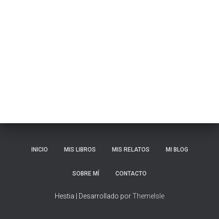
Ó
N
INICIO
MIS LIBROS
MIS RELATOS
MI BLOG
SOBRE MÍ
CONTACTO
Hestia | Desarrollado por
ThemeIsle